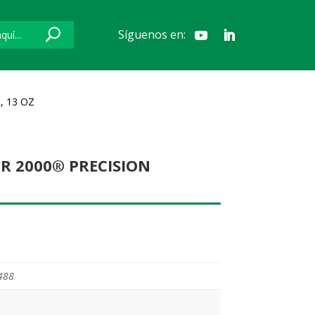
Síguenos en:
, 13 OZ
R 2000® PRECISION
488