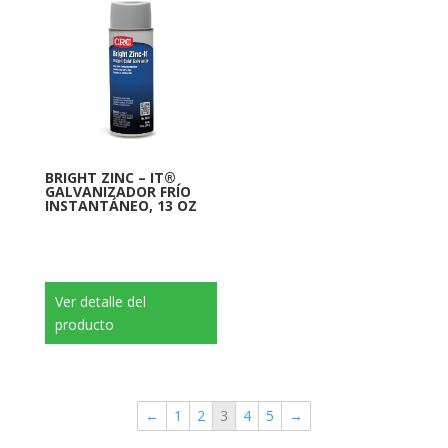
BRIGHT ZINC – IT®
GALVANIZADOR FRÍO
INSTANTÁNEO, 13 OZ
Ver detalle del
producto
←
1
2
3
4
5
→