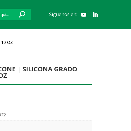
Síguenos en:
 10 OZ
CONE | SILICONA GRADO
OZ
472