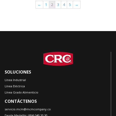
←
1
2
3
4
5
→
SOLUCIONES
Línea Industrial
Línea Eléctrica
Línea Grado Alimenticio
CONTÁCTENOS
servicio.mcm@mcmcompany.co
Desde Medellín:
(604)
540 20 30